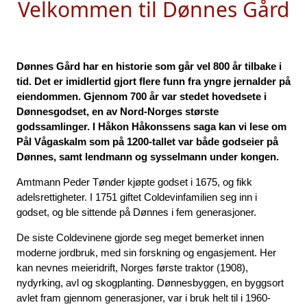
Velkommen til Dønnes Gård
Dønnes Gård har en historie som går vel 800 år tilbake i
tid. Det er imidlertid gjort flere funn fra yngre jernalder på
eiendommen. Gjennom 700 år var stedet hovedsete i
Dønnesgodset, en av Nord-Norges største
godssamlinger. I Håkon Håkonssens saga kan vi lese om
Pål Vågaskalm som på 1200-tallet var både godseier på
Dønnes, samt lendmann og sysselmann under kongen.
Amtmann Peder Tønder kjøpte godset i 1675, og fikk
adelsrettigheter. I 1751 giftet Coldevinfamilien seg inn i
godset, og ble sittende på Dønnes i fem generasjoner.
De siste Coldevinene gjorde seg meget bemerket innen
moderne jordbruk, med sin forskning og engasjement. Her
kan nevnes meieridrift, Norges første traktor (1908),
nydyrking, avl og skogplanting. Dønnesbyggen, en byggsort
avlet fram gjennom generasjoner, var i bruk helt til i 1960-