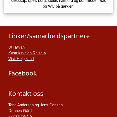
klesskap, speil, bord, stoler, nattbord og kommoder. Bad
og WC på gangen.
Linker/samarbeidspartnere
Ut i Øyan
Kystriksveien Reiseliv
Visit Helgeland
Facebook
Kontakt oss
Tone Andersen og Jens Carlsen
Dønnes Gård
8820 DØNNA