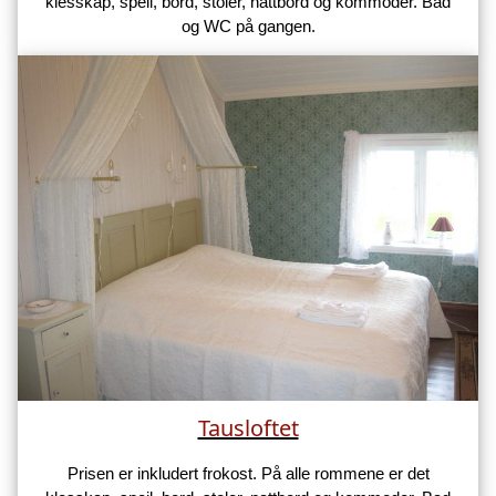
klesskap, speil, bord, stoler, nattbord og kommoder. Bad
og WC på gangen.
Tausloftet
Prisen er inkludert frokost. På alle rommene er det