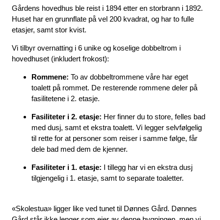
Gårdens hovedhus ble reist i 1894 etter en storbrann i 1892.
Huset har en grunnflate på vel 200 kvadrat, og har to fulle
etasjer, samt stor kvist.
Vi tilbyr overnatting i 6 unike og koselige dobbeltrom i
hovedhuset (inkludert frokost):
Rommene:
To av dobbeltrommene våre har eget
toalett på rommet. De resterende rommene deler på
fasilitetene i 2. etasje.
Fasiliteter i 2. etasje:
Her finner du to store, felles bad
med dusj, samt et ekstra toalett. Vi legger selvfølgelig
til rette for at personer som reiser i samme følge, får
dele bad med dem de kjenner.
Fasiliteter i 1. etasje:
I tillegg har vi en ekstra dusj
tilgjengelig i 1. etasje, samt to separate toaletter.
«Skolestua» ligger like ved tunet til Dønnes Gård. Dønnes
Gård står ikke lenger som eier av denne bygningen, men vi